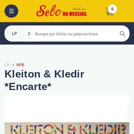
0
LP
MPB
Kleiton & Kledir
*Encarte*