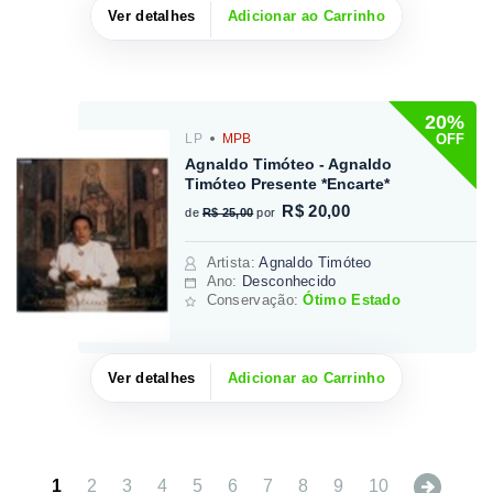
Ver detalhes
Adicionar ao Carrinho
20%
OFF
LP
MPB
Agnaldo Timóteo - Agnaldo
Timóteo Presente *Encarte*
R$ 20,00
de
R$ 25,00
por
Artista
:
Agnaldo Timóteo
Ano:
Desconhecido
Conservação:
Ótimo Estado
Ver detalhes
Adicionar ao Carrinho
Next
1
2
3
4
5
6
7
8
9
10