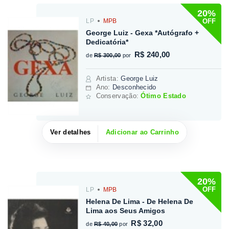
20%
OFF
LP
MPB
George Luiz - Gexa *Autógrafo +
Dedicatória*
R$ 240,00
de
R$ 300,00
por
Artista
:
George Luiz
Ano:
Desconhecido
Conservação:
Ótimo Estado
Ver detalhes
Adicionar ao Carrinho
20%
OFF
LP
MPB
Helena De Lima - De Helena De
Lima aos Seus Amigos
R$ 32,00
de
R$ 40,00
por