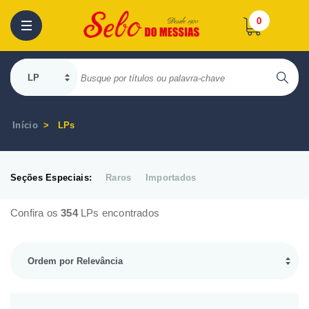
0
Início
LPs
Seções Especiais:
Raros
Importados
Confira os
354
LPs encontrados