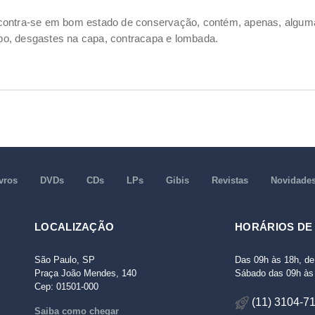
ncontra-se em bom estado de conservação, contém, apenas, alg
o, desgastes na capa, contracapa e lombada.
vros
DVDs
CDs
LPs
Gibis
Revistas
Novidade
LOCALIZAÇÃO
HORÁRIOS DE
São Paulo, SP
Das 09h às 18h, de
Praça João Mendes, 140
Sábado das 09h às 
Cep: 01501-000
(11) 3104-7
Saiba como chegar