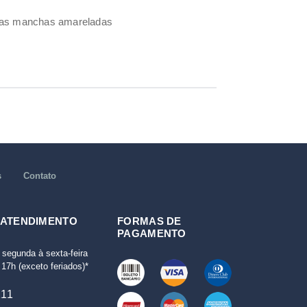
umas manchas amareladas
s
Contato
 ATENDIMENTO
FORMAS DE
PAGAMENTO
 segunda à sexta-feira
17h (exceto feriados)*
111