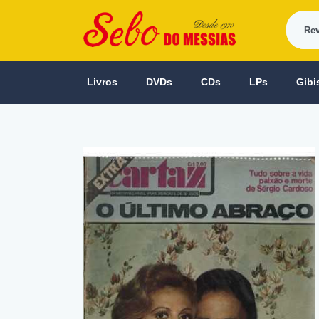
Livros
DVDs
CDs
LPs
Gibi