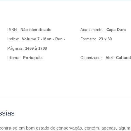
ISBN:
Não identificado
Acabamento:
Capa Dura
Indice:
Volume 7 - Mon - Ren -
Formato:
23 x 30
Páginas: 1469 à 1708
Idioma:
Português
Organizador:
Abril Cultura
ssias
ncontra-se em bom estado de conservação, contém, apenas, alg