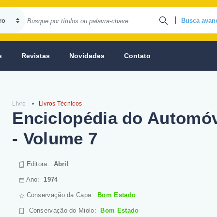
|
Busca avan
s
Revistas
Novidades
Contato
Livro
Livros Técnicos
Enciclopédia do Automó
- Volume 7
Editora:
Abril
Ano:
1974
Conservação da Capa:
Bom Estado
Conservação do Miolo
:
Bom Estado