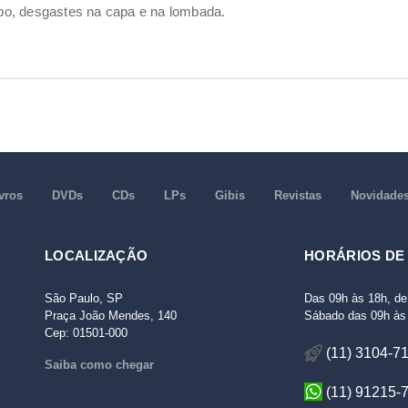
o, desgastes na capa e na lombada.
vros
DVDs
CDs
LPs
Gibis
Revistas
Novidade
LOCALIZAÇÃO
HORÁRIOS DE
São Paulo, SP
Das 09h às 18h, de
Praça João Mendes, 140
Sábado das 09h às 
Cep: 01501-000
(11) 3104-7
Saiba como chegar
(11) 91215-