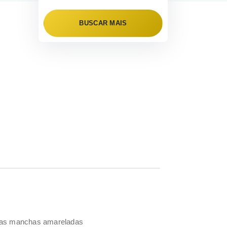
BUSCAR MAIS
l
umas manchas amareladas