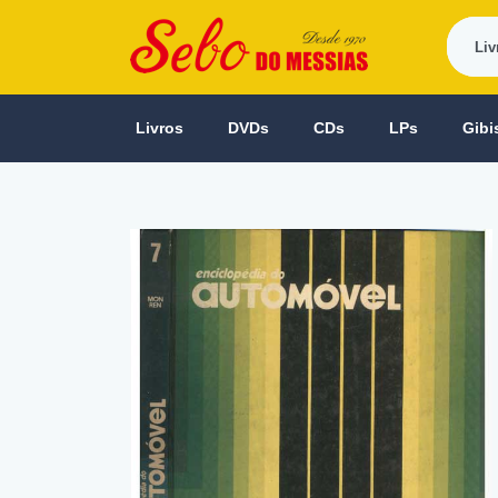
Livros
DVDs
CDs
LPs
Gibi