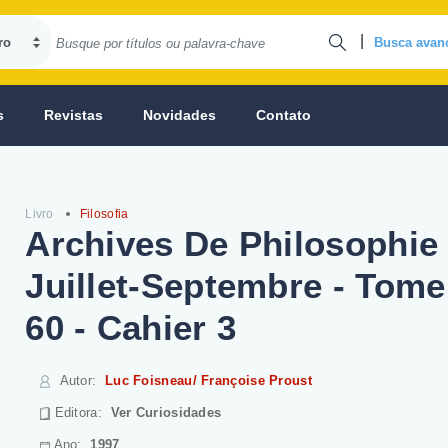
|
Busca avan
s
Revistas
Novidades
Contato
Livro
Filosofia
Archives De Philosophie 
Juillet-Septembre - Tome
60 - Cahier 3
Autor
:
Luc Foisneau/ Françoise Proust
Editora:
Ver Curiosidades
Ano:
1997