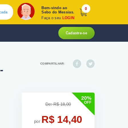
Bem-vindo ao
0
cada
Sebo do Messias.
Faça o seu
LOGIN
Cadastre-se
COMPARTILHAR:
-
20%
OFF
De: R$ 18,00
R$ 14,40
por