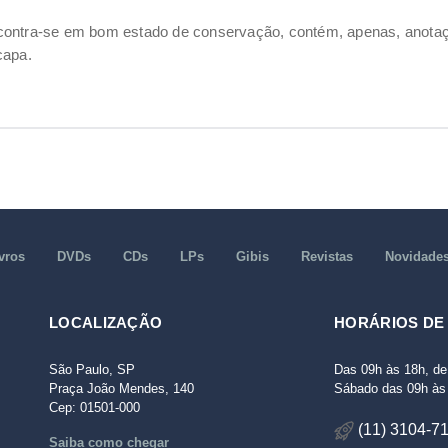
contra-se em bom estado de conservação, contém, apenas, anotaçõ
capa.
vros
DVDs
CDs
LPs
Gibis
Revistas
Novidade
LOCALIZAÇÃO
HORÁRIOS DE
São Paulo, SP
Das 09h às 18h, de
Praça João Mendes, 140
Sábado das 09h às 
Cep: 01501-000
(11) 3104-7
Saiba como chegar