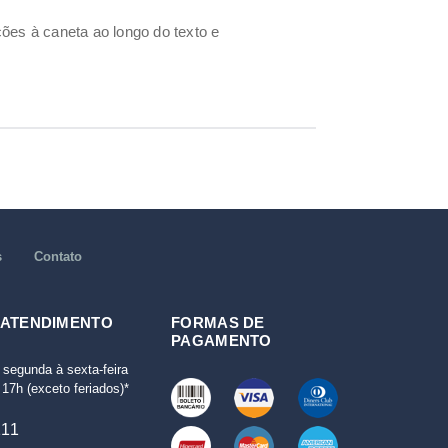
es à caneta ao longo do texto e
s
Contato
 ATENDIMENTO
FORMAS DE
PAGAMENTO
 segunda à sexta-feira
17h (exceto feriados)*
111