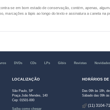
ncontra-se em bom estado de conservação, contém, apenas, alg
, marcações a lápis ao longo do texto e assinatura a caneta na pr
vros
DVDs
CDs
LPs
Gibis
Revistas
Novidade
LOCALIZAÇÃO
HORÁRIOS DE
São Paulo, SP
Das 09h às 18h, de
Praça João Mendes, 140
Sábado das 09h às 
Cep: 01501-000
(11) 3104-7
Saiba como chegar