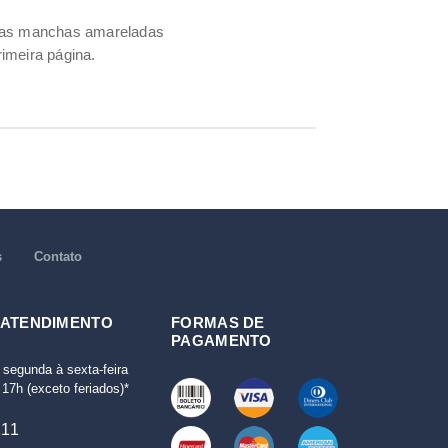
umas manchas amareladas
imeira página.
s
Contato
 ATENDIMENTO
FORMAS DE
PAGAMENTO
 segunda à sexta-feira
17h (exceto feriados)*
111