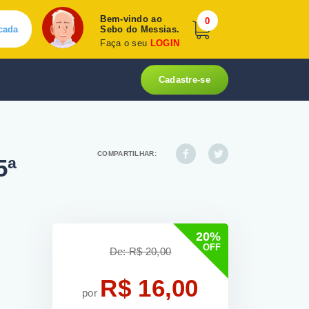
Bem-vindo ao
0
cada
Sebo do Messias.
Faça o seu
LOGIN
Cadastre-se
COMPARTILHAR:
5ª
20%
OFF
De: R$ 20,00
R$ 16,00
por