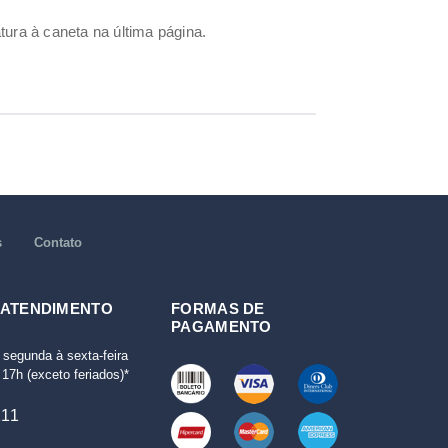
ura à caneta na última página.
s
Contato
 ATENDIMENTO
FORMAS DE
PAGAMENTO
 segunda à sexta-feira
17h (exceto feriados)*
111