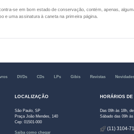
ncontra-se em bom estado de conservação, contém, apenas, alg
o e uma assinatura à caneta na primeira página.
vros
DVDs
CDs
LPs
Gibis
Revistas
Novidade
LOCALIZAÇÃO
HORÁRIOS DE
São Paulo, SP
Das 09h às 18h, de
Praça João Mendes, 140
Sábado das 09h às 
Cep: 01501-000
(11) 3104-7
Saiba como chegar