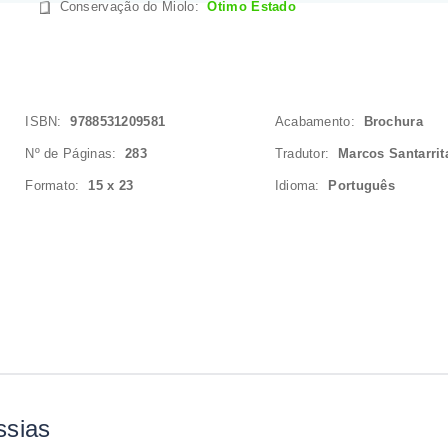
Conservação do Miolo
:
Ótimo Estado
ISBN:
9788531209581
Acabamento:
Brochura
Nº de Páginas:
283
Tradutor:
Marcos Santarrit
Formato:
15 x 23
Idioma:
Português
ssias