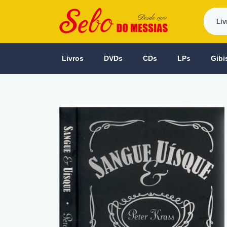
Livros
DVDs
CDs
LPs
Gibi