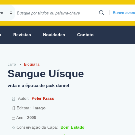
|
Busca avan
s
Revistas
Novidades
Contato
Livro
Biografia
Sangue Uísque
vida e a época de jack daniel
Autor
:
Peter Krass
Editora:
Imago
Ano:
2006
Conservação da Capa:
Bom Estado