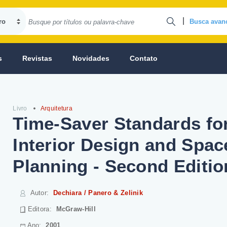
|
Busca avan
s
Revistas
Novidades
Contato
Livro
Arquitetura
Time-Saver Standards fo
Interior Design and Spac
Planning - Second Editio
Autor
:
Dechiara / Panero & Zelinik
Editora:
McGraw-Hill
Ano:
2001