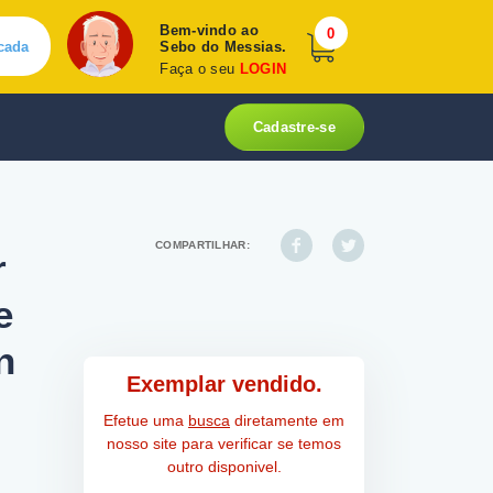
Bem-vindo ao
0
cada
Sebo do Messias.
Faça o seu
LOGIN
Cadastre-se
COMPARTILHAR:
r
e
n
Exemplar vendido.
Efetue uma
busca
diretamente em
nosso site para verificar se temos
outro disponivel.