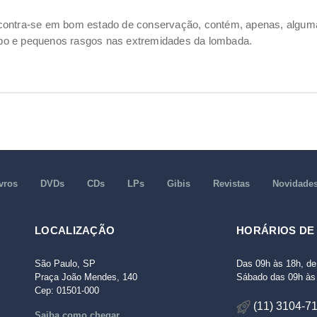
ncontra-se em bom estado de conservação, contém, apenas, alg
po e pequenos rasgos nas extremidades da lombada.
vros
DVDs
CDs
LPs
Gibis
Revistas
Novidade
LOCALIZAÇÃO
HORÁRIOS DE
São Paulo, SP
Das 09h às 18h, de
Praça João Mendes, 140
Sábado das 09h às 
Cep: 01501-000
(11) 3104-7
Saiba como chegar