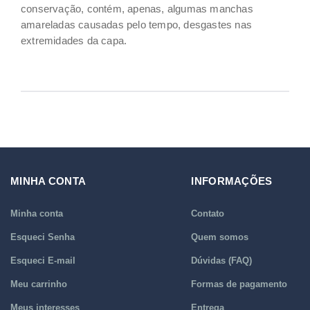
conservação, contém, apenas, algumas manchas
amareladas causadas pelo tempo, desgastes nas
extremidades da capa.
MINHA CONTA
INFORMAÇÕES
Minha conta
Contato
Esqueci Senha
Quem somos
Esqueci E-mail
Dúvidas (FAQ)
Meu carrinho
Formas de pagamento
Meus interesses
Entrega