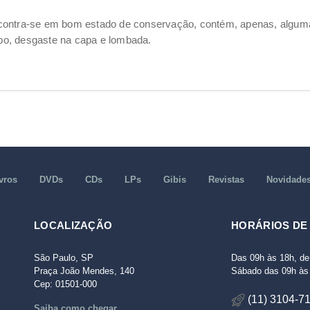
ncontra-se em bom estado de conservação, contém, apenas, alg
po, desgaste na capa e lombada.
vros
DVDs
CDs
LPs
Gibis
Revistas
Novidade
LOCALIZAÇÃO
HORÁRIOS DE
São Paulo, SP
Das 09h às 18h, de
Praça João Mendes, 140
Sábado das 09h às 
Cep: 01501-000
(11) 3104-7
Saiba como chegar