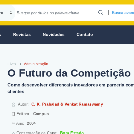
|
Busca avan
s
Revistas
Novidades
Contato
Livro
Administração
O Futuro da Competição
Como desenvolver diferencais inovadores em parceria co
clientes
Autor
:
C. K. Prahalad & Venkat Ramaswamy
Editora:
Campus
Ano:
2004
Conservação da Capa:
Bom Estado