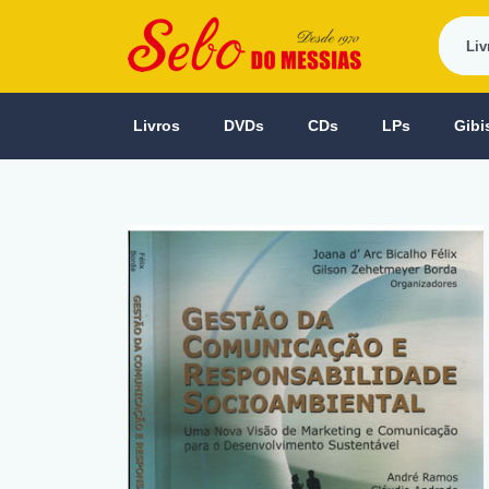
Livros
DVDs
CDs
LPs
Gibi