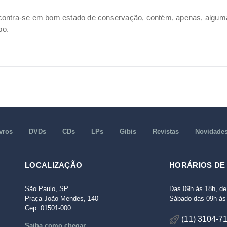
ncontra-se em bom estado de conservação, contém, apenas, alg
po.
vros
DVDs
CDs
LPs
Gibis
Revistas
Novidade
LOCALIZAÇÃO
HORÁRIOS DE
São Paulo, SP
Das 09h às 18h, de
Praça João Mendes, 140
Sábado das 09h às 
Cep: 01501-000
(11) 3104-7
Saiba como chegar