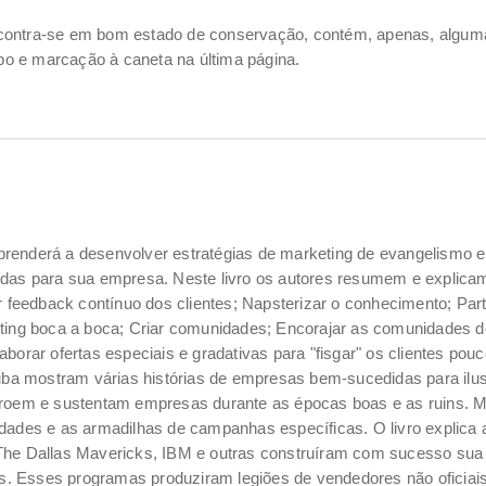
ncontra-se em bom estado de conservação, contém, apenas, alg
o e marcação à caneta na última página.
ê aprenderá a desenvolver estratégias de marketing de evangelismo
das para sua empresa. Neste livro os autores resumem e explicam o
r feedback contínuo dos clientes; Napsterizar o conhecimento; Par
ting boca a boca; Criar comunidades; Encorajar as comunidades de
borar ofertas especiais e gradativas para "fisgar" os clientes po
Huba mostram várias histórias de empresas bem-sucedidas para ilus
stroem e sustentam empresas durante as épocas boas e as ruins. 
idades e as armadilhas de campanhas específicas. O livro explica
The Dallas Mavericks, IBM e outras construíram com sucesso sua 
los. Esses programas produziram legiões de vendedores não oficia