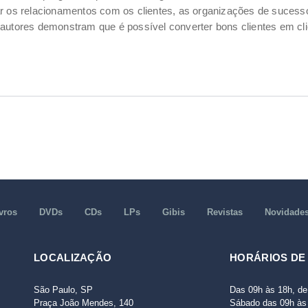
ar os relacionamentos com os clientes, as organizações de suces
autores demonstram que é possível converter bons clientes em cli
vros
DVDs
CDs
LPs
Gibis
Revistas
Novidade
LOCALIZAÇÃO
HORÁRIOS DE
São Paulo, SP
Das 09h às 18h, de
Praça João Mendes, 140
Sábado das 09h às 