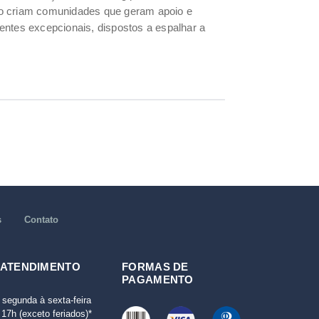
so criam comunidades que geram apoio e
entes excepcionais, dispostos a espalhar a
s
Contato
 ATENDIMENTO
FORMAS DE
PAGAMENTO
 segunda à sexta-feira
17h (exceto feriados)*