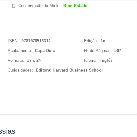
Conservação do Miolo
:
Bom Estado
ISBN:
9781578513314
Edição:
1a
Acabamento:
Capa Dura
Nº de Páginas:
507
Formato:
17 x 24
Idioma:
Inglês
Curiosidades:
Editora: Harvard Business School
ssias