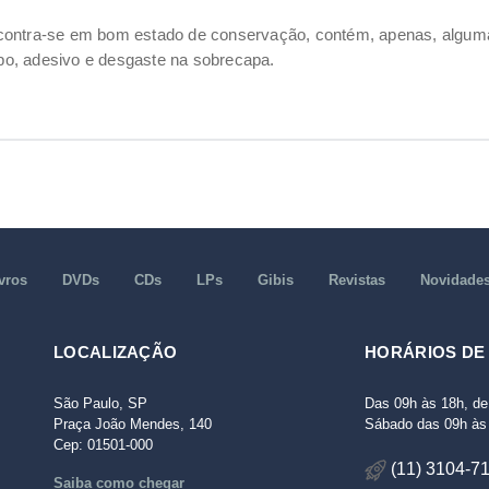
ncontra-se em bom estado de conservação, contém, apenas, alg
o, adesivo e desgaste na sobrecapa.
vros
DVDs
CDs
LPs
Gibis
Revistas
Novidade
LOCALIZAÇÃO
HORÁRIOS DE
São Paulo, SP
Das 09h às 18h, de
Praça João Mendes, 140
Sábado das 09h às 
Cep: 01501-000
(11) 3104-7
Saiba como chegar