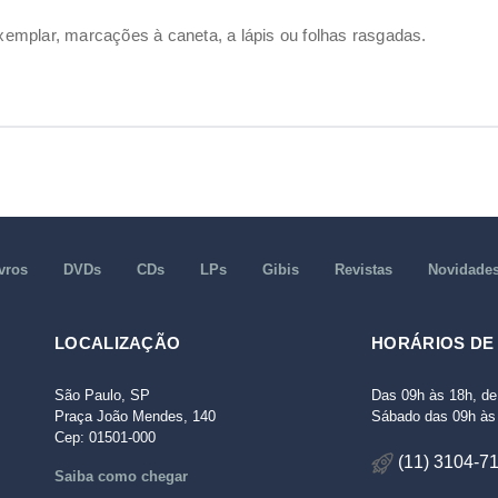
emplar, marcações à caneta, a lápis ou folhas rasgadas.
vros
DVDs
CDs
LPs
Gibis
Revistas
Novidade
LOCALIZAÇÃO
HORÁRIOS DE
São Paulo, SP
Das 09h às 18h, de
Praça João Mendes, 140
Sábado das 09h às 
Cep: 01501-000
(11) 3104-7
Saiba como chegar