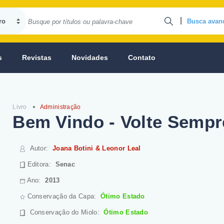
|
Busca avan
s
Revistas
Novidades
Contato
Livro
Administração
Bem Vindo - Volte Sempr
Autor
:
Joana Botini & Leonor Leal
Editora:
Senac
Ano:
2013
Conservação da Capa:
Ótimo Estado
Conservação do Miolo
:
Ótimo Estado