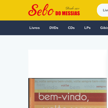
Livros
DVDs
CDs
LPs
Gibi