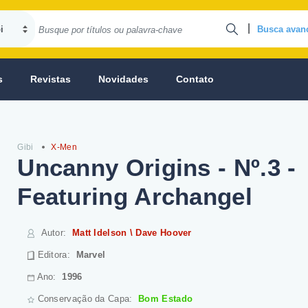
|
Busca avan
s
Revistas
Novidades
Contato
Gibi
X-Men
Uncanny Origins - Nº.3 -
Featuring Archangel
Autor
:
Matt Idelson \ Dave Hoover
Editora:
Marvel
Ano:
1996
Conservação da Capa:
Bom Estado