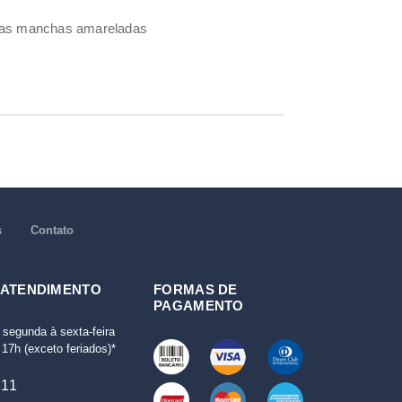
umas manchas amareladas
s
Contato
 ATENDIMENTO
FORMAS DE
PAGAMENTO
 segunda à sexta-feira
17h (exceto feriados)*
111