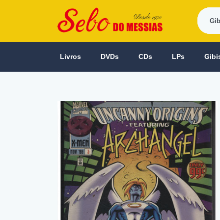
Livros
DVDs
CDs
LPs
Gibi