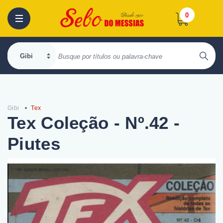
0
Gibi
Tex
Tex Coleção - Nº.42 -
Piutes