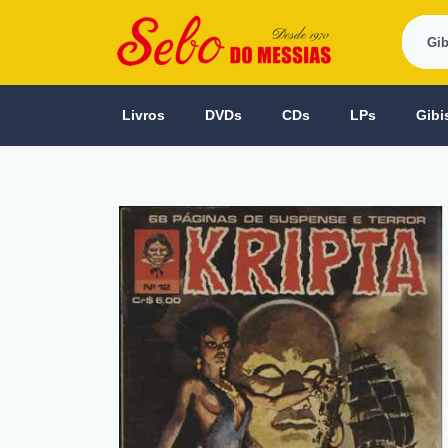
Livros
DVDs
CDs
LPs
Gibi