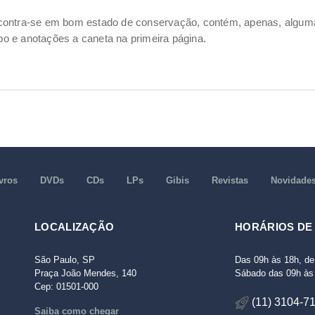
ncontra-se em bom estado de conservação, contém, apenas, alg
o e anotações a caneta na primeira página.
vros
DVDs
CDs
LPs
Gibis
Revistas
Novidade
LOCALIZAÇÃO
HORÁRIOS DE
São Paulo, SP
Das 09h às 18h, de
Praça João Mendes, 140
Sábado das 09h às 
Cep: 01501-000
(11) 3104-7
Saiba como chegar