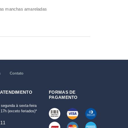
umas manchas amareladas
s
Contato
 ATENDIMENTO
FORMAS DE
PAGAMENTO
 segunda à sexta-feira
17h (exceto feriados)*
111