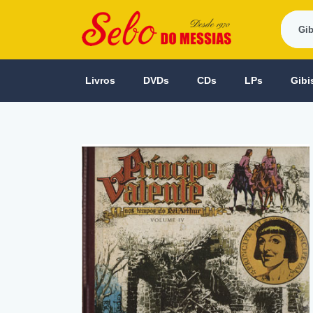
Livros
DVDs
CDs
LPs
Gibi