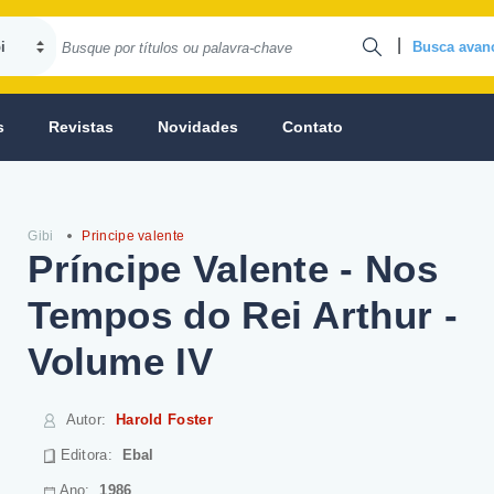
|
Busca avan
s
Revistas
Novidades
Contato
Gibi
Principe valente
Príncipe Valente - Nos
Tempos do Rei Arthur -
Volume IV
Autor
:
Harold Foster
Editora:
Ebal
Ano:
1986