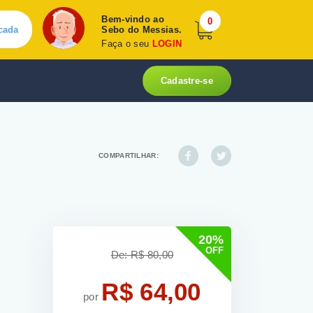
Bem-vindo ao
0
cada
Sebo do Messias.
Faça o seu
LOGIN
Cadastre-se
COMPARTILHAR:
20%
OFF
De: R$ 80,00
R$ 64,00
por