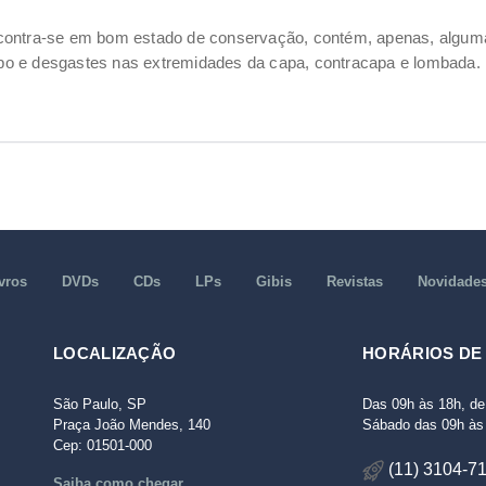
ncontra-se em bom estado de conservação, contém, apenas, alg
o e desgastes nas extremidades da capa, contracapa e lombada.
vros
DVDs
CDs
LPs
Gibis
Revistas
Novidade
LOCALIZAÇÃO
HORÁRIOS DE
São Paulo, SP
Das 09h às 18h, de
Praça João Mendes, 140
Sábado das 09h às 
Cep: 01501-000
(11) 3104-7
Saiba como chegar