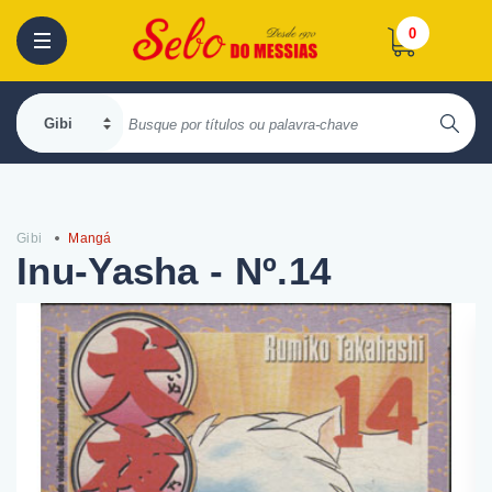
0
Gibi
Mangá
Inu-Yasha - Nº.14