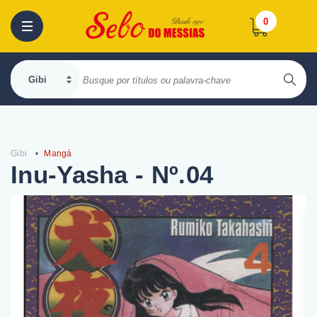
0
Gibi
Mangá
Inu-Yasha - Nº.04