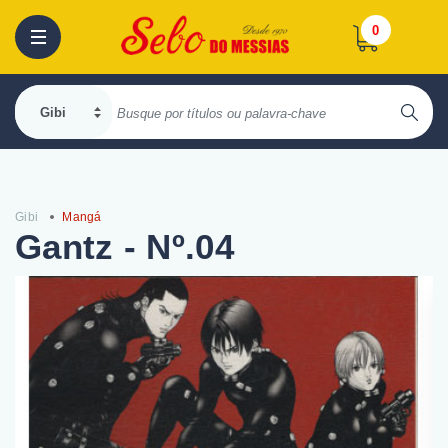
0
Gibi
Mangá
Gantz - Nº.04