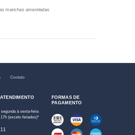
umas manchas amareladas
s
Contato
 ATENDIMENTO
FORMAS DE
PAGAMENTO
 segunda à sexta-feira
17h (exceto feriados)*
111