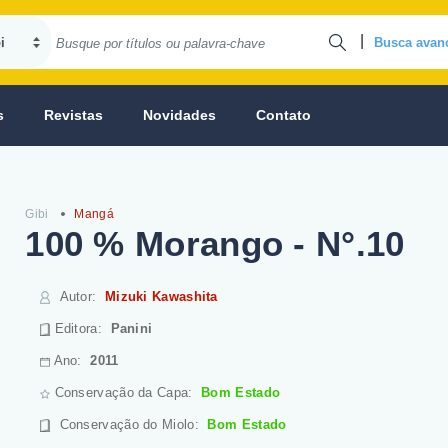
|
Busca avan
s
Revistas
Novidades
Contato
Gibi
Mangá
100 % Morango - N°.10
Autor
:
Mizuki Kawashita
Editora:
Panini
Ano:
2011
Conservação da Capa:
Bom Estado
Conservação do Miolo
:
Bom Estado