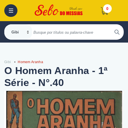
0
Gibi
Homem Aranha
O Homem Aranha - 1ª
Série - N°.40