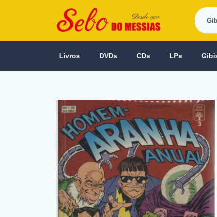
Livros
DVDs
CDs
LPs
Gibi