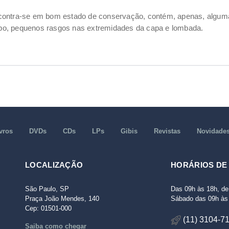
ncontra-se em bom estado de conservação, contém, apenas, alg
po, pequenos rasgos nas extremidades da capa e lombada.
vros
DVDs
CDs
LPs
Gibis
Revistas
Novidade
LOCALIZAÇÃO
HORÁRIOS DE
São Paulo, SP
Das 09h às 18h, de
Praça João Mendes, 140
Sábado das 09h às 
Cep: 01501-000
(11) 3104-7
Saiba como chegar