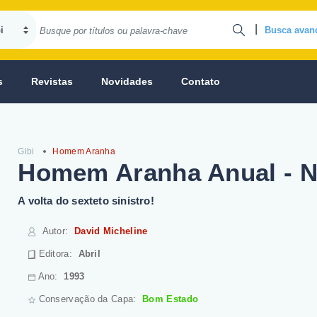
|
Busca avan
s
Revistas
Novidades
Contato
Gibi
Homem Aranha
Homem Aranha Anual - N
A volta do sexteto sinistro!
Autor
:
David Micheline
Editora:
Abril
Ano:
1993
Conservação da Capa:
Bom Estado