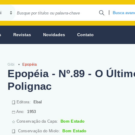
|
Busca avan
s
Revistas
Novidades
Contato
Gibi
Epopéia
Epopéia - Nº.89 - O Últim
Polignac
Editora:
Ebal
Ano:
1953
Conservação da Capa:
Bom Estado
Conservação do Miolo
:
Bom Estado