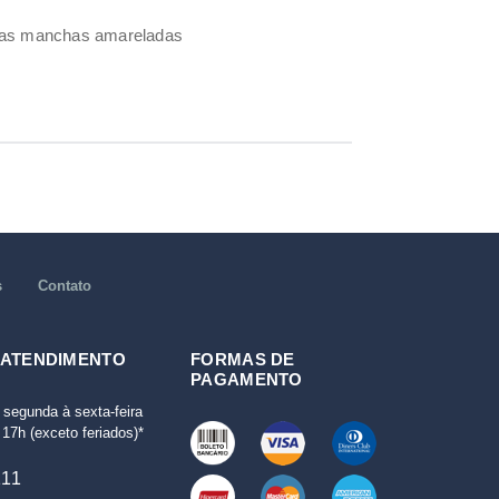
umas manchas amareladas
s
Contato
 ATENDIMENTO
FORMAS DE
PAGAMENTO
 segunda à sexta-feira
17h (exceto feriados)*
111