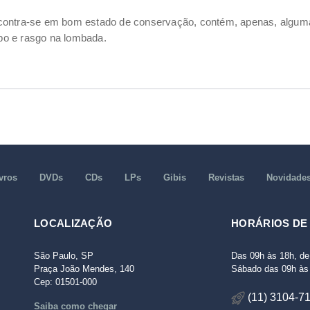
ncontra-se em bom estado de conservação, contém, apenas, alg
po e rasgo na lombada.
vros
DVDs
CDs
LPs
Gibis
Revistas
Novidade
LOCALIZAÇÃO
HORÁRIOS DE
São Paulo, SP
Das 09h às 18h, de
Praça João Mendes, 140
Sábado das 09h às 
Cep: 01501-000
(11) 3104-7
Saiba como chegar