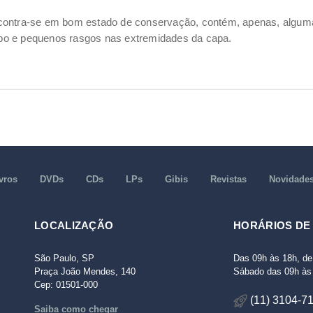
ncontra-se em bom estado de conservação, contém, apenas, alg
po e pequenos rasgos nas extremidades da capa.
vros
DVDs
CDs
LPs
Gibis
Revistas
Novidade
LOCALIZAÇÃO
HORÁRIOS DE
São Paulo, SP
Das 09h às 18h, de
Praça João Mendes, 140
Sábado das 09h às 
Cep: 01501-000
(11) 3104-7
Saiba como chegar