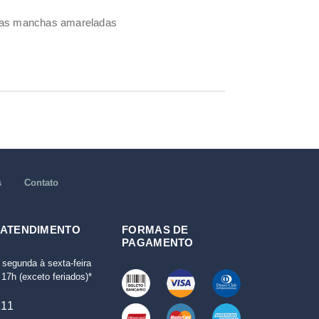
umas manchas amareladas
s
Contato
 ATENDIMENTO
FORMAS DE
PAGAMENTO
 segunda à sexta-feira
17h (exceto feriados)*
111