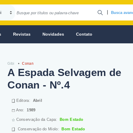
|
Busca avan
s
Revistas
Novidades
Contato
Gibi
Conan
A Espada Selvagem de
Conan - Nº.4
Editora:
Abril
Ano:
1989
Conservação da Capa:
Bom Estado
Conservação do Miolo
:
Bom Estado