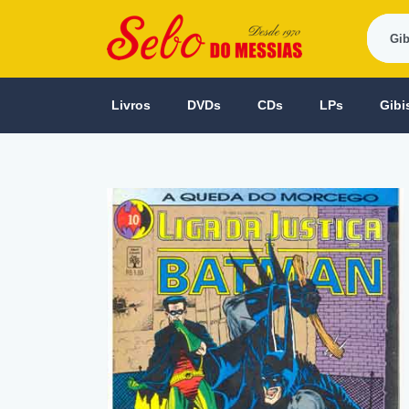
Livros
DVDs
CDs
LPs
Gibi