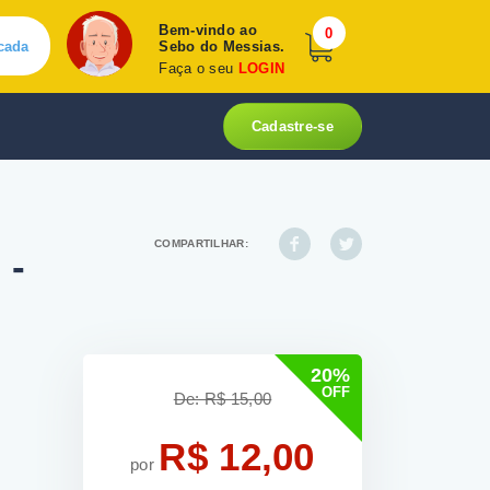
Bem-vindo ao
0
cada
Sebo do Messias.
Faça o seu
LOGIN
Cadastre-se
COMPARTILHAR:
 -
20%
OFF
De: R$ 15,00
R$ 12,00
por