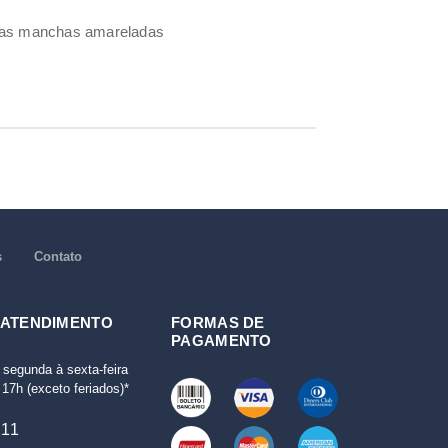
umas manchas amareladas
s
Contato
 ATENDIMENTO
FORMAS DE
PAGAMENTO
 segunda à sexta-feira
17h (exceto feriados)*
111