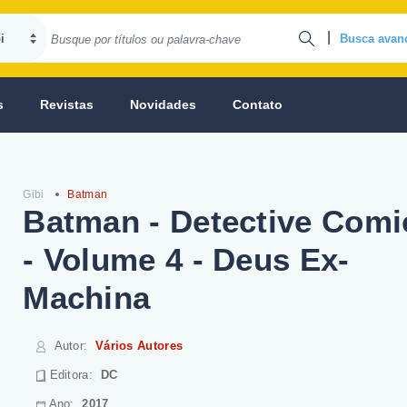
|
Busca avan
s
Revistas
Novidades
Contato
Gibi
Batman
Batman - Detective Comi
- Volume 4 - Deus Ex-
Machina
Autor
:
Vários Autores
Editora:
DC
Ano:
2017