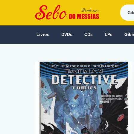
Livros
DVDs
CDs
LPs
Gibi