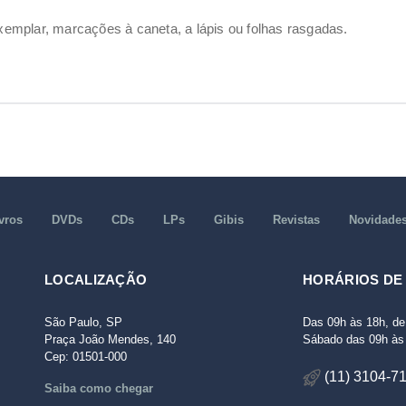
emplar, marcações à caneta, a lápis ou folhas rasgadas.
vros
DVDs
CDs
LPs
Gibis
Revistas
Novidade
LOCALIZAÇÃO
HORÁRIOS DE
São Paulo, SP
Das 09h às 18h, de
Praça João Mendes, 140
Sábado das 09h às 
Cep: 01501-000
(11) 3104-7
Saiba como chegar