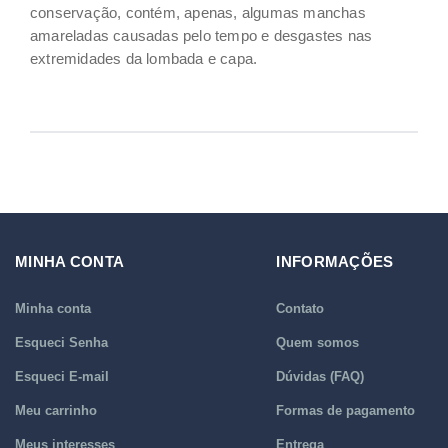
conservação, contém, apenas, algumas manchas
amareladas causadas pelo tempo e desgastes nas
extremidades da lombada e capa.
MINHA CONTA
INFORMAÇÕES
Minha conta
Contato
Esqueci Senha
Quem somos
Esqueci E-mail
Dúvidas (FAQ)
Meu carrinho
Formas de pagamento
Meus interesses
Entrega