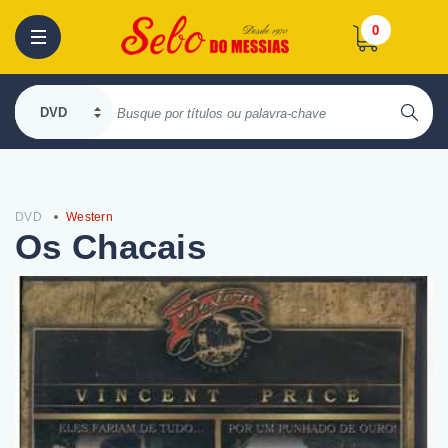
0
DVD
Western
Os Chacais