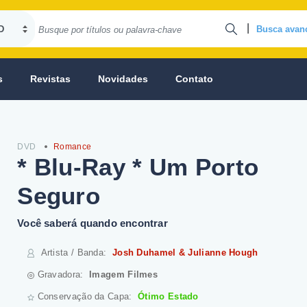
|
Busca avan
s
Revistas
Novidades
Contato
DVD
Romance
* Blu-Ray * Um Porto
Seguro
Você saberá quando encontrar
Artista / Banda
:
Josh Duhamel & Julianne Hough
Gravadora:
Imagem Filmes
Conservação da Capa:
Ótimo Estado