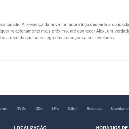
na cidade. A presença da nova moradora logo desperta a curiosid
lquer relacionamento mais próximo, até conhecer Alex, um verdadeir
perdeu a medida que seus segredos começam a ser revelados.
vros
DVDs
CDs
LPs
Gibis
Revistas
Novidade
LOCALIZAÇÃO
HORÁRIOS DE