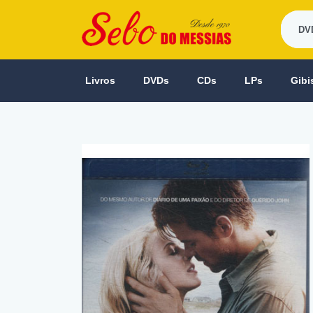
Livros
DVDs
CDs
LPs
Gibi