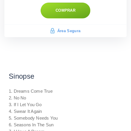
COMPRAR
Área Segura
Sinopse
1. Dreams Come True
2. No No
3. If I Let You Go
4. Swear It Again
5. Somebody Needs You
6. Seasons In The Sun