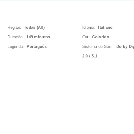
Região:
Todas (All)
Idioma:
Italiano
Duração:
149 minutos
Cor:
Colorido
Legenda:
Português
Sistema de Som:
Dolby Dig
2.0 / 5.1