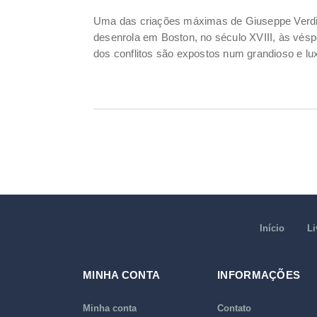
Uma das criações máximas de Giuseppe Verdi
desenrola em Boston, no século XVIII, às véspe
dos conflitos são expostos num grandioso e lux
Início
Li
MINHA CONTA
INFORMAÇÕES
Minha conta
Contato