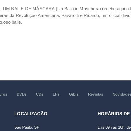
, UM BAILE DE MÁSCARA (Un Ballo in Maschera) recebe aqui o tr
ras da Revolução Americana. Pavarotti é Ricardo, um oficial dividi
uoso baile.
vros
DVDs
CDs
LPs
Gibis
Revistas
Novidade
LOCALIZAÇÃO
HORÁRIOS DE
São Paulo, SP
Das 09h às 18h, de