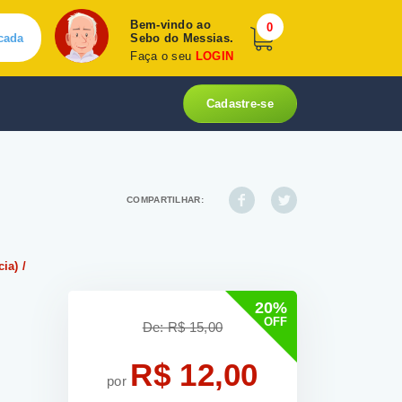
Bem-vindo ao
0
cada
Sebo do Messias.
Faça o seu
LOGIN
Cadastre-se
COMPARTILHAR:
ia) /
20%
OFF
De: R$ 15,00
R$ 12,00
por