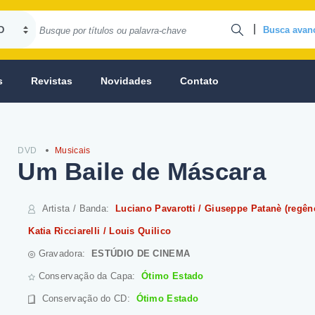
|
Busca avan
s
Revistas
Novidades
Contato
DVD
Musicais
Um Baile de Máscara
Artista / Banda
:
Luciano Pavarotti / Giuseppe Patanè (regênc
Katia Ricciarelli / Louis Quilico
Gravadora:
ESTÚDIO DE CINEMA
Conservação da Capa:
Ótimo Estado
Conservação do CD
:
Ótimo Estado