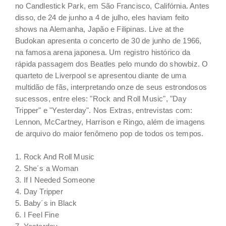
no Candlestick Park, em São Francisco, Califórnia. Antes
disso, de 24 de junho a 4 de julho, eles haviam feito
shows na Alemanha, Japão e Filipinas. Live at the
Budokan apresenta o concerto de 30 de junho de 1966,
na famosa arena japonesa. Um registro histórico da
rápida passagem dos Beatles pelo mundo do showbiz. O
quarteto de Liverpool se apresentou diante de uma
multidão de fãs, interpretando onze de seus estrondosos
sucessos, entre eles: "Rock and Roll Music", "Day
Tripper" e "Yesterday". Nos Extras, entrevistas com:
Lennon, McCartney, Harrison e Ringo, além de imagens
de arquivo do maior fenômeno pop de todos os tempos.
1. Rock And Roll Music
2. She´s a Woman
3. If I Needed Someone
4. Day Tripper
5. Baby´s in Black
6. I Feel Fine