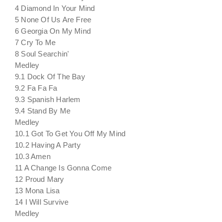
4 Diamond In Your Mind
5 None Of Us Are Free
6 Georgia On My Mind
7 Cry To Me
8 Soul Searchin'
Medley
9.1 Dock Of The Bay
9.2 Fa Fa Fa
9.3 Spanish Harlem
9.4 Stand By Me
Medley
10.1 Got To Get You Off My Mind
10.2 Having A Party
10.3 Amen
11 A Change Is Gonna Come
12 Proud Mary
13 Mona Lisa
14 I Will Survive
Medley