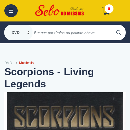
0
DVD
Musicais
Scorpions - Living
Legends