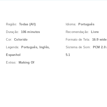
Região:
Todas (All)
Idioma:
Português
Duração:
106 minutos
Recomendação:
Livre
Cor:
Colorido
Formato de Tela:
16:9 wid
Legenda:
Português, Inglês,
Sistema de Som:
PCM 2.0 
Espanhol
5.1
Extras:
Making Of