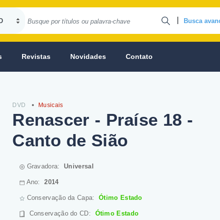
|
Busca avan
s
Revistas
Novidades
Contato
DVD
Musicais
Renascer - Praíse 18 -
Canto de Sião
Gravadora:
Universal
Ano:
2014
Conservação da Capa:
Ótimo Estado
Conservação do CD
:
Ótimo Estado