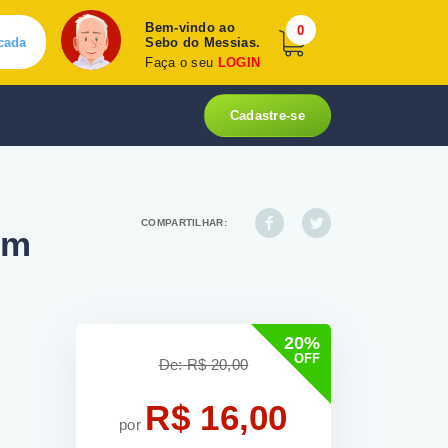
Bem-vindo ao
0
cada
Sebo do Messias.
Faça o seu
LOGIN
Cadastre-se
COMPARTILHAR:
hm
20%
OFF
De: R$ 20,00
R$ 16,00
por