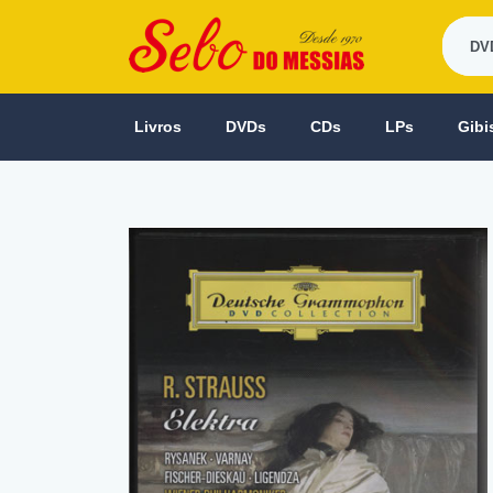
Livros
DVDs
CDs
LPs
Gibi