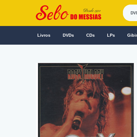
Livros
DVDs
CDs
LPs
Gibi