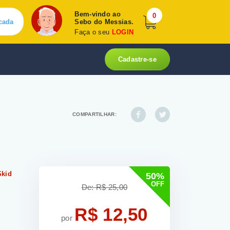
Bem-vindo ao
0
cada
Sebo do Messias.
Faça o seu
LOGIN
Cadastre-se
COMPARTILHAR:
Skid
50%
OFF
De: R$ 25,00
R$ 12,50
por