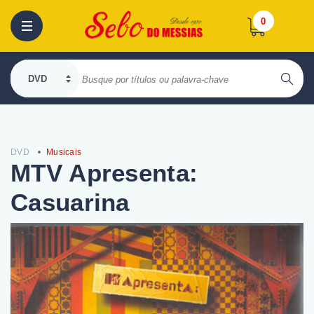
0
DVD
Musicais
MTV Apresenta:
Casuarina