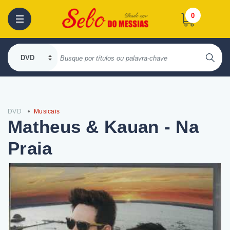
0
DVD
Musicais
Matheus & Kauan - Na
Praia