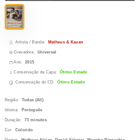
Artista / Banda
:
Matheus & Kauan
Gravadora:
Universal
Ano:
2015
Conservação da Capa:
Ótimo Estado
Conservação do CD
:
Ótimo Estado
Região:
Todas (All)
Idioma:
Português
Duração:
73 minutos
Cor:
Colorido
Diretor:
Matheus Aleixo, Daniel Silveira, Maestro Pinocchio