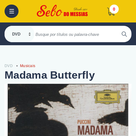
0
DVD
Musicais
Madama Butterfly