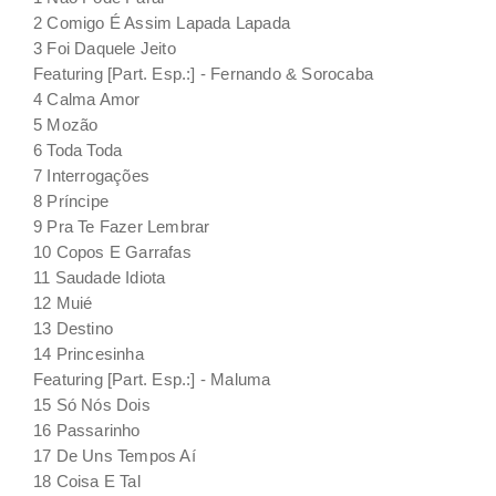
2 Comigo É Assim Lapada Lapada
3 Foi Daquele Jeito
Featuring [Part. Esp.:] - Fernando & Sorocaba
4 Calma Amor
5 Mozão
6 Toda Toda
7 Interrogações
8 Príncipe
9 Pra Te Fazer Lembrar
10 Copos E Garrafas
11 Saudade Idiota
12 Muié
13 Destino
14 Princesinha
Featuring [Part. Esp.:] - Maluma
15 Só Nós Dois
16 Passarinho
17 De Uns Tempos Aí
18 Coisa E Tal