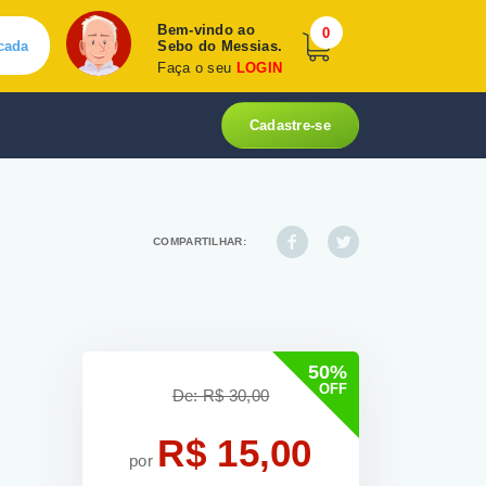
Bem-vindo ao
0
cada
Sebo do Messias.
Faça o seu
LOGIN
Cadastre-se
COMPARTILHAR:
50%
OFF
De: R$ 30,00
R$ 15,00
por