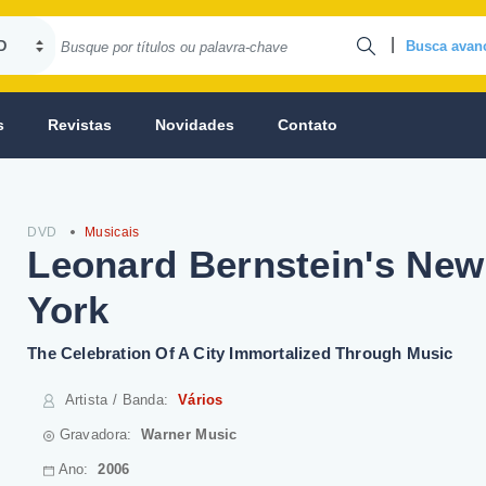
|
Busca avan
s
Revistas
Novidades
Contato
DVD
Musicais
Leonard Bernstein's New
York
The Celebration Of A City Immortalized Through Music
Artista / Banda
:
Vários
Gravadora:
Warner Music
Ano:
2006