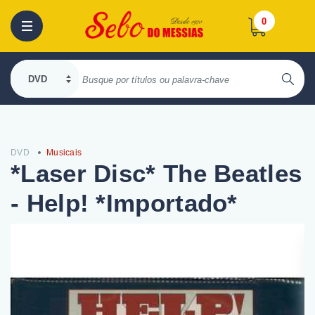
0
DVD
Musicais
*Laser Disc* The Beatles
- Help! *Importado*