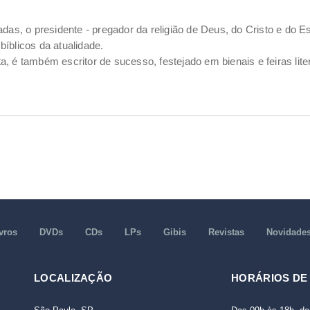
das, o presidente - pregador da religião de Deus, do Cristo e do Es
íblicos da atualidade.
ta, é também escritor de sucesso, festejado em bienais e feiras liter
vros
DVDs
CDs
LPs
Gibis
Revistas
Novidade
LOCALIZAÇÃO
HORÁRIOS DE