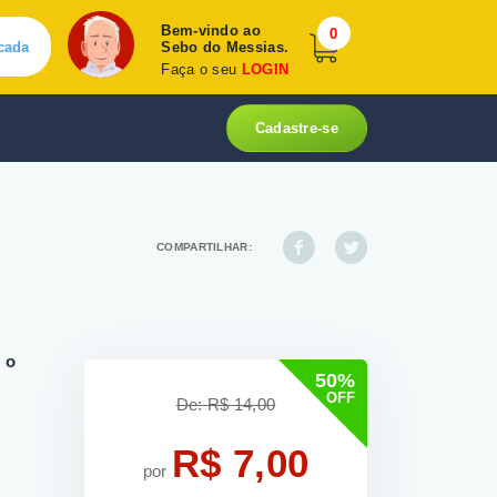
Bem-vindo ao
0
cada
Sebo do Messias.
Faça o seu
LOGIN
Cadastre-se
COMPARTILHAR:
 o
50%
OFF
De: R$ 14,00
R$ 7,00
por