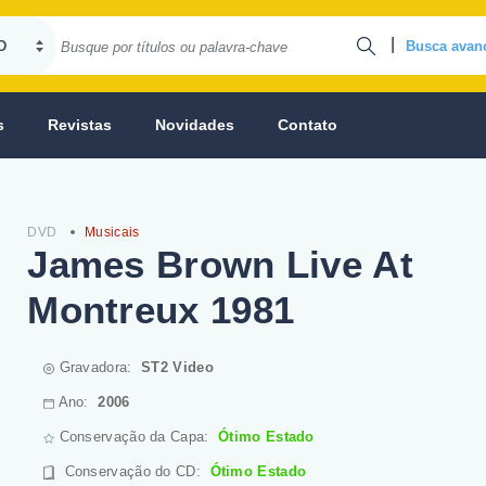
|
Busca avan
s
Revistas
Novidades
Contato
DVD
Musicais
James Brown Live At
Montreux 1981
Gravadora:
ST2 Video
Ano:
2006
Conservação da Capa:
Ótimo Estado
Conservação do CD
:
Ótimo Estado