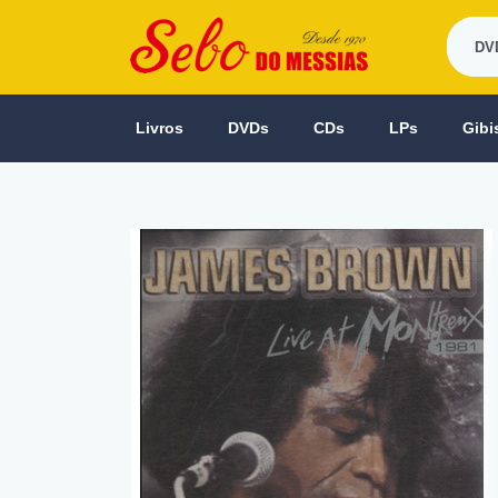
Livros
DVDs
CDs
LPs
Gibi