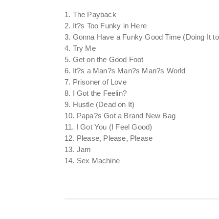
1. The Payback
2. It?s Too Funky in Here
3. Gonna Have a Funky Good Time (Doing It t
4. Try Me
5. Get on the Good Foot
6. It?s a Man?s Man?s Man?s World
7. Prisoner of Love
8. I Got the Feelin?
9. Hustle (Dead on It)
10. Papa?s Got a Brand New Bag
11. I Got You (I Feel Good)
12. Please, Please, Please
13. Jam
14. Sex Machine